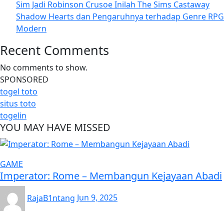
Sim Jadi Robinson Crusoe Inilah The Sims Castaway
Shadow Hearts dan Pengaruhnya terhadap Genre RPG
Modern
Recent Comments
No comments to show.
SPONSORED
togel toto
situs toto
togelin
YOU MAY HAVE MISSED
GAME
Imperator: Rome – Membangun Kejayaan Abadi
RajaB1ntang
Jun 9, 2025