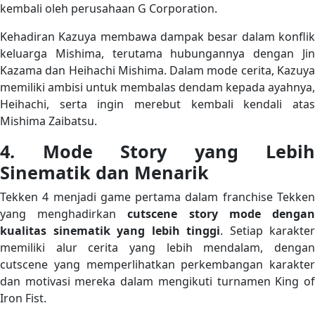
kembali oleh perusahaan G Corporation.
Kehadiran Kazuya membawa dampak besar dalam konflik
keluarga Mishima, terutama hubungannya dengan Jin
Kazama dan Heihachi Mishima. Dalam mode cerita, Kazuya
memiliki ambisi untuk membalas dendam kepada ayahnya,
Heihachi, serta ingin merebut kembali kendali atas
Mishima Zaibatsu.
4. Mode Story yang Lebih
Sinematik dan Menarik
Tekken 4 menjadi game pertama dalam franchise Tekken
yang menghadirkan
cutscene story mode denga
kualitas sinematik yang lebih tinggi
. Setiap karakter
memiliki alur cerita yang lebih mendalam, dengan
cutscene yang memperlihatkan perkembangan karakter
dan motivasi mereka dalam mengikuti turnamen King of
Iron Fist.