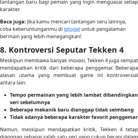
tantangan baru bagi pemain yang ingin menguasai setiap
karakter.
Baca juga:
Jika kamu mencari tantangan seru lainnya,
coba keberuntunganmu di
iptogel
untuk pengalaman
bermain yang lebih menegangkan!
8. Kontroversi Seputar Tekken 4
Meskipun membawa banyak inovasi, Tekken 4 juga sempat
mendapatkan kritik dari beberapa penggemar. Beberapa
alasan utama yang membuat game ini kontroversial
antara lain:
Tempo permainan yang lebih lambat dibandingkan
seri sebelumnya
Beberapa mekanik baru dianggap tidak seimbang
Tidak adanya beberapa karakter favorit penggemar
Namun, meskipun mendapatkan kritik, Tekken 4 tetap
dianggap sebagai salah satu seri yang cukup berani dalam