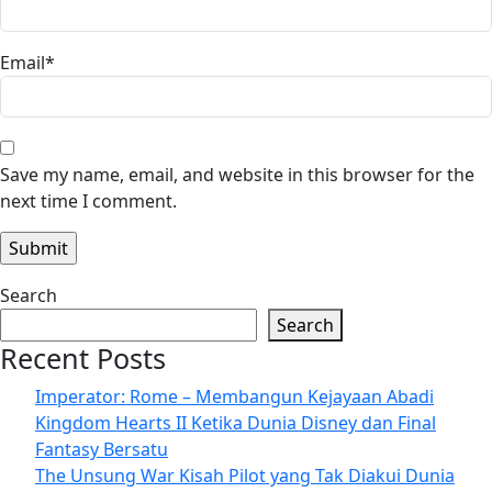
Email
*
Save my name, email, and website in this browser for the
next time I comment.
Search
Search
Recent Posts
Imperator: Rome – Membangun Kejayaan Abadi
Kingdom Hearts II Ketika Dunia Disney dan Final
Fantasy Bersatu
The Unsung War Kisah Pilot yang Tak Diakui Dunia