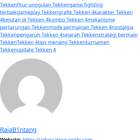
Tekken
fitur unggulan Tekken
game fighting
terbaik
gameplay Tekken
grafik Tekken 4
karakter Tekken
4
kejutan di Tekken 4
kombo Tekken 4
mekanisme
pertarungan Tekken
mode permainan Tekken 4
nostalgia
Tekken
pengaruh Tekken 4
sejarah Tekken
strategi bermain
Tekken
Tekken 4
tips menang Tekken
turnamen
Tekken
update Tekken 4
RajaB1ntang
Website:
https://advocatesnairobi.com