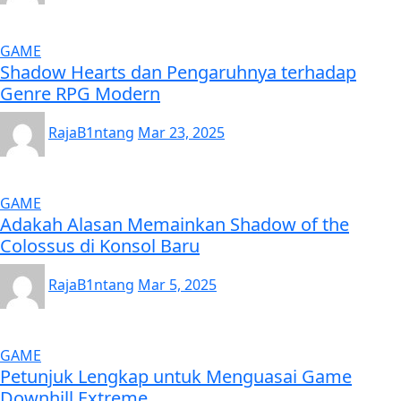
GAME
Shadow Hearts dan Pengaruhnya terhadap
Genre RPG Modern
RajaB1ntang
Mar 23, 2025
GAME
Adakah Alasan Memainkan Shadow of the
Colossus di Konsol Baru
RajaB1ntang
Mar 5, 2025
GAME
Petunjuk Lengkap untuk Menguasai Game
Downhill Extreme