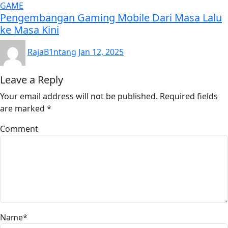
GAME
Pengembangan Gaming Mobile Dari Masa Lalu
ke Masa Kini
RajaB1ntang
Jan 12, 2025
Leave a Reply
Your email address will not be published.
Required fields
are marked
*
Comment
Name
*