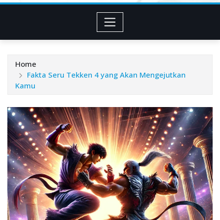
Home
Fakta Seru Tekken 4 yang Akan Mengejutkan
Kamu