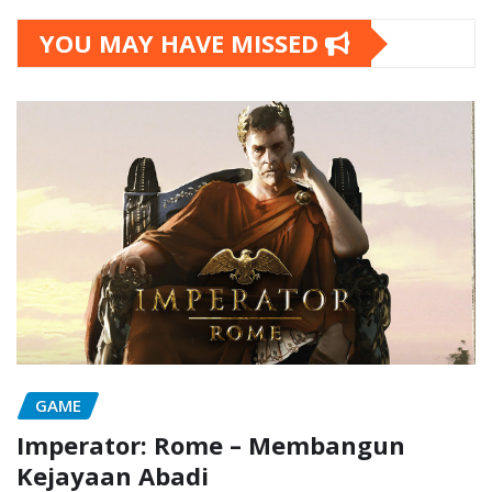
YOU MAY HAVE MISSED
GAME
Imperator: Rome – Membangun
Kejayaan Abadi