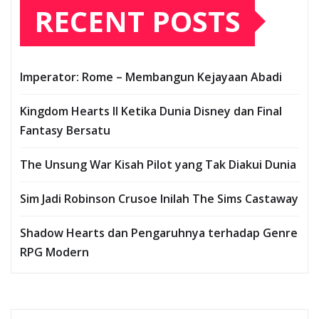
RECENT POSTS
Imperator: Rome – Membangun Kejayaan Abadi
Kingdom Hearts II Ketika Dunia Disney dan Final
Fantasy Bersatu
The Unsung War Kisah Pilot yang Tak Diakui Dunia
Sim Jadi Robinson Crusoe Inilah The Sims Castaway
Shadow Hearts dan Pengaruhnya terhadap Genre
RPG Modern