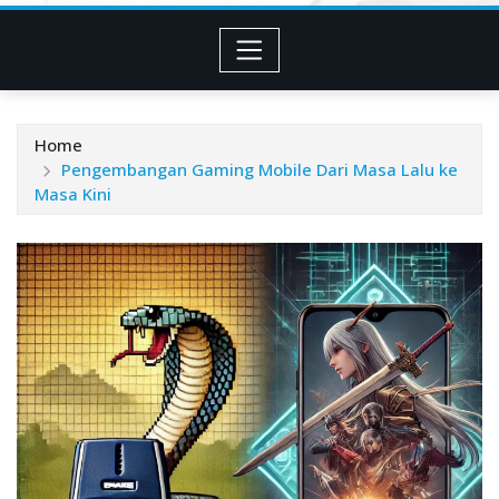
Home
Pengembangan Gaming Mobile Dari Masa Lalu ke
Masa Kini