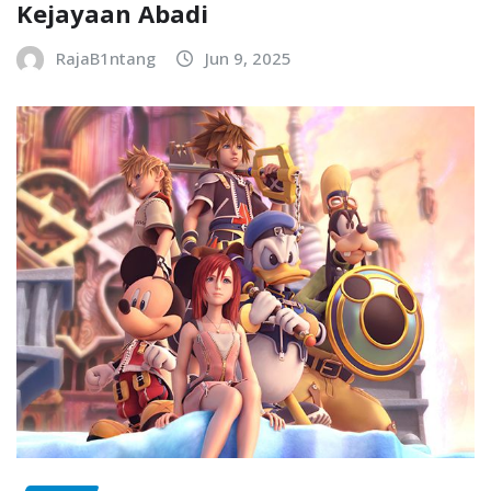
Kejayaan Abadi
RajaB1ntang
Jun 9, 2025