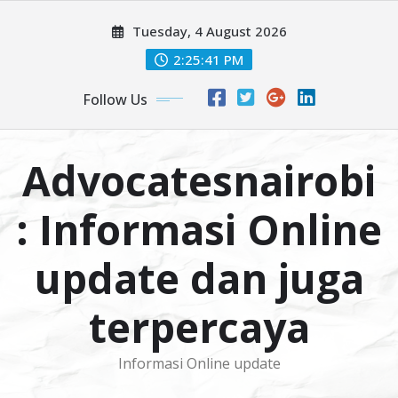
Skip
Tuesday, 4 August 2026
to
content
2:25:42 PM
Follow Us
Advocatesnairobi
: Informasi Online
update dan juga
terpercaya
Informasi Online update