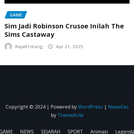
GAME
Sim Jadi Robinson Crusoe Inilah The
Sims Castaway
RajaB1ntang
Apr 21, 2025
Copyright © 2024 | Powered by
WordPress
|
NewsExo
by
ThemeArile
GAME
NEWS
SEJARAH
SPORT
Animasi
Legend