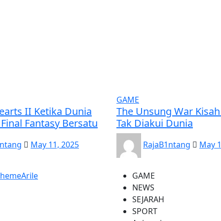
GAME
arts II Ketika Dunia
The Unsung War Kisah 
Final Fantasy Bersatu
Tak Diakui Dunia
1ntang
May 11, 2025
RajaB1ntang
May 1
hemeArile
GAME
NEWS
SEJARAH
SPORT