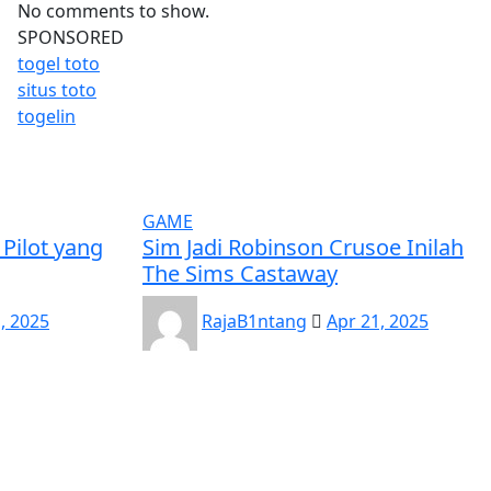
No comments to show.
SPONSORED
togel toto
situs toto
togelin
GAME
Pilot yang
Sim Jadi Robinson Crusoe Inilah
The Sims Castaway
, 2025
RajaB1ntang
Apr 21, 2025