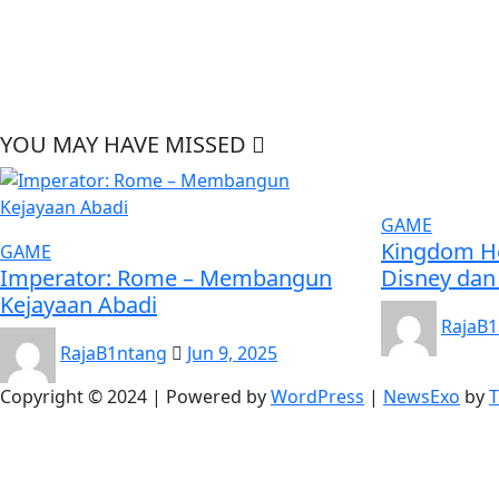
YOU MAY HAVE MISSED
GAME
Kingdom He
GAME
Imperator: Rome – Membangun
Disney dan 
Kejayaan Abadi
RajaB
RajaB1ntang
Jun 9, 2025
Copyright © 2024 | Powered by
WordPress
|
NewsExo
by
T