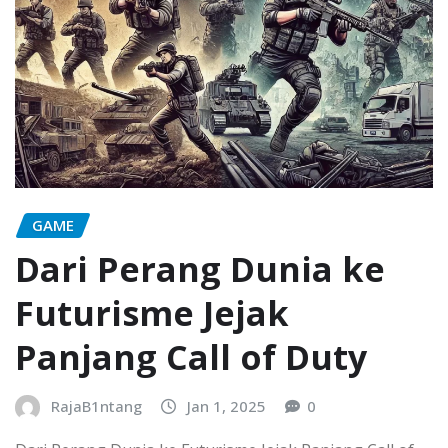
GAME
Dari Perang Dunia ke
Futurisme Jejak
Panjang Call of Duty
RajaB1ntang
Jan 1, 2025
0