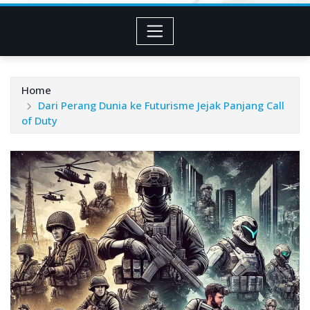
Home
Dari Perang Dunia ke Futurisme Jejak Panjang Call
of Duty