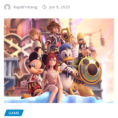
RajaB1ntang
Jun 9, 2025
GAME