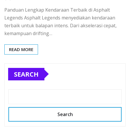
Panduan Lengkap Kendaraan Terbaik di Asphalt
Legends Asphalt Legends menyediakan kendaraan
terbaik untuk balapan intens. Dari akselerasi cepat,
kemampuan drifting…
READ MORE
SEARCH
Search