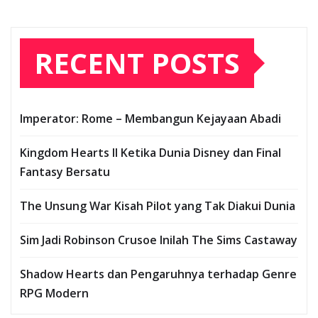
RECENT POSTS
Imperator: Rome – Membangun Kejayaan Abadi
Kingdom Hearts II Ketika Dunia Disney dan Final
Fantasy Bersatu
The Unsung War Kisah Pilot yang Tak Diakui Dunia
Sim Jadi Robinson Crusoe Inilah The Sims Castaway
Shadow Hearts dan Pengaruhnya terhadap Genre
RPG Modern