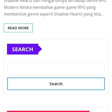
Shadow Hearts dan Pengaruhnya terhadap Genre RPG
Modern Ketika membahas game-game RPG yang
membentuk genre seperti Shadow Hearts yang kita…
READ MORE
SEARCH
Search