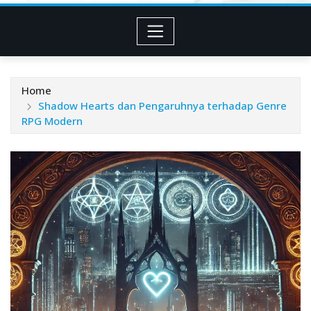
Home
Shadow Hearts dan Pengaruhnya terhadap Genre
RPG Modern