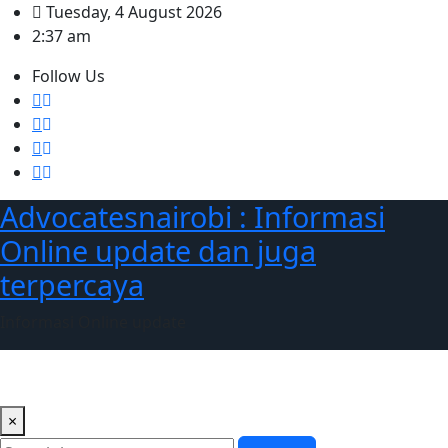
Skip
Tuesday, 4 August 2026
to
2:37 am
content
Follow Us
Advocatesnairobi : Informasi
Online update dan juga
terpercaya
Informasi Online update
×