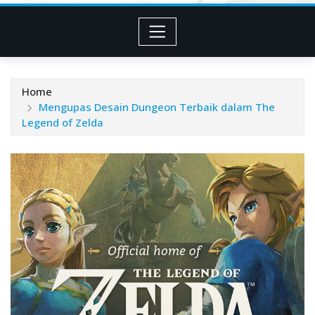
Home
Mengupas Desain Dungeon Terbaik dalam The
Legend of Zelda