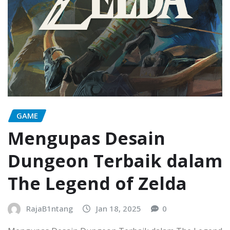
GAME
Mengupas Desain
Dungeon Terbaik dalam
The Legend of Zelda
RajaB1ntang
Jan 18, 2025
0