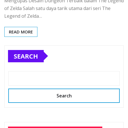
Mengupas Desain Dungeon Terbaik dalam The Legend
of Zelda Salah satu daya tarik utama dari seri The
Legend of Zelda…
READ MORE
SEARCH
Search