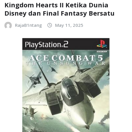
Kingdom Hearts II Ketika Dunia
Disney dan Final Fantasy Bersatu
RajaB1ntang
May 11, 2025