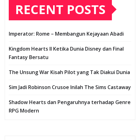
RECENT POSTS
Imperator: Rome – Membangun Kejayaan Abadi
Kingdom Hearts II Ketika Dunia Disney dan Final
Fantasy Bersatu
The Unsung War Kisah Pilot yang Tak Diakui Dunia
Sim Jadi Robinson Crusoe Inilah The Sims Castaway
Shadow Hearts dan Pengaruhnya terhadap Genre
RPG Modern