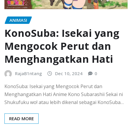
ANIMASI
KonoSuba: Isekai yang
Mengocok Perut dan
Menghangatkan Hati
RajaB1ntang
Dec 10, 2024
0
KonoSuba: Isekai yang Mengocok Perut dan
Menghangatkan Hati Anime Kono Subarashii Sekai ni
Shukufuku wo! atau lebih dikenal sebagai KonoSuba…
READ MORE