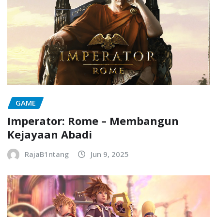
GAME
Imperator: Rome – Membangun
Kejayaan Abadi
RajaB1ntang
Jun 9, 2025