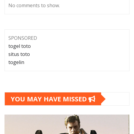
No comments to show.
SPONSORED
togel toto
situs toto
togelin
YOU MAY HAVE MISSED