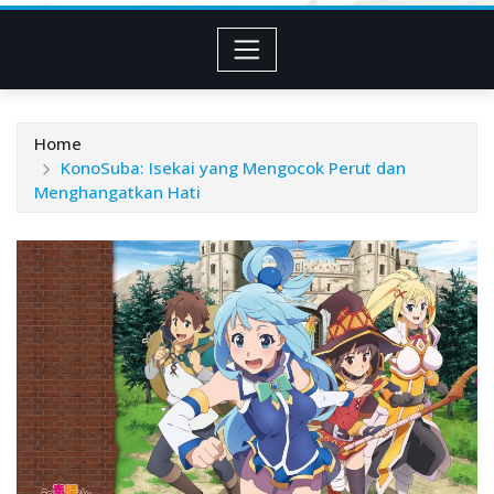
Home
KonoSuba: Isekai yang Mengocok Perut dan
Menghangatkan Hati