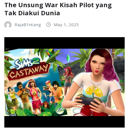
The Unsung War Kisah Pilot yang
Tak Diakui Dunia
RajaB1ntang
May 1, 2025