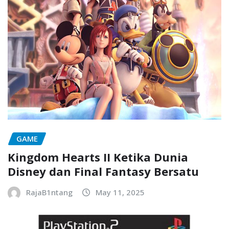
GAME
Kingdom Hearts II Ketika Dunia
Disney dan Final Fantasy Bersatu
RajaB1ntang
May 11, 2025